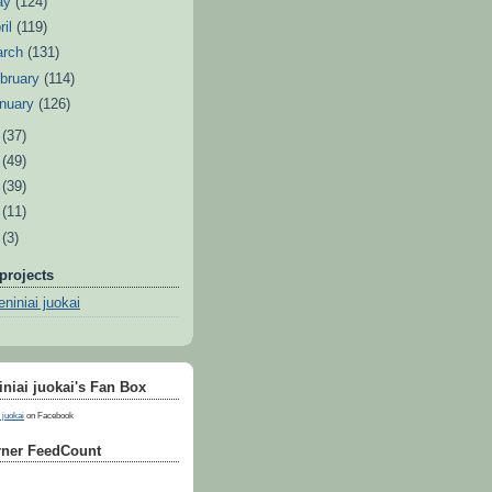
ay
(124)
ril
(119)
arch
(131)
bruary
(114)
nuary
(126)
0
(37)
9
(49)
8
(39)
7
(11)
6
(3)
projects
niniai juokai
niai juokai's Fan Box
 juokai
on Facebook
ner FeedCount