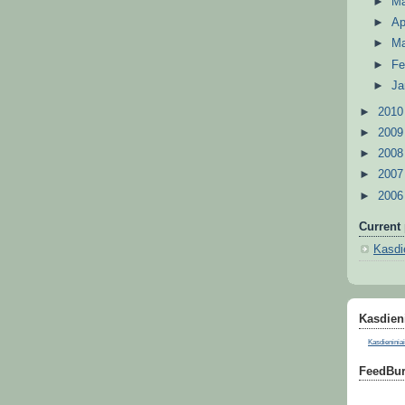
►
M
►
Ap
►
M
►
Fe
►
Ja
►
201
►
200
►
200
►
200
►
200
Current 
Kasdie
Kasdieni
Kasdieniniai
FeedBur