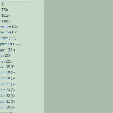
6
(1)
3
(673)
2
(1518)
1
(1491)
ecember
(126)
ovember
(125)
tober
(122)
eptember
(132)
ugust
(131)
ly
(120)
une
(121)
►
Jun 30
(6)
►
Jun 29
(6)
►
Jun 28
(6)
►
Jun 27
(6)
►
Jun 23
(5)
►
Jun 22
(6)
►
Jun 21
(6)
►
Jun 20
(6)