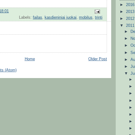
►
201
18:01
►
201
Labels:
failas
,
kasdieniniai juokai
,
mobilus
,
trinti
►
201
▼
201
►
D
►
N
►
Oc
►
S
Home
Older Post
►
A
►
Ju
ts (Atom)
▼
J