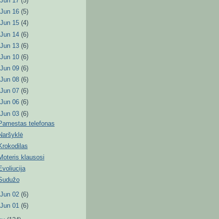
►
Jun 17
(5)
►
Jun 16
(5)
►
Jun 15
(4)
►
Jun 14
(6)
►
Jun 13
(6)
►
Jun 10
(6)
►
Jun 09
(6)
►
Jun 08
(6)
►
Jun 07
(6)
►
Jun 06
(6)
▼
Jun 03
(6)
Pamestas telefonas
Naršyklė
Krokodilas
Moteris klausosi
Evoliucija
Sudužo
►
Jun 02
(6)
►
Jun 01
(6)