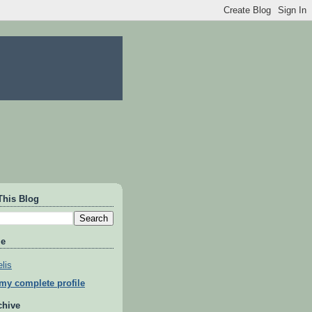
This Blog
Me
lis
my complete profile
chive