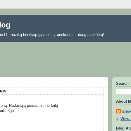
blog
 apie IT, muziką bei šiaip gyvenimą; anekdotai... daug anekdotų!
Search 
nas
About 
oną. Radusiųjų prašau ištrinti failą
arta.3gp"
izmae
View 
Blog Ar