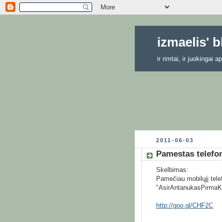
izmaelis' 
ir rimtai, ir juokingai
2011-06-03
Pamestas telefo
Skelbimas:
Pamečiau mobilųjį telef
"AsirAntanukasPirmaK
http://goo.gl/CHF2C