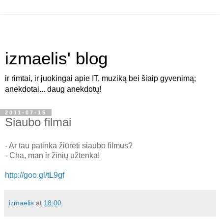
izmaelis' blog
ir rimtai, ir juokingai apie IT, muziką bei šiaip gyvenimą;
anekdotai... daug anekdotų!
2011-07-15
Siaubo filmai
- Ar tau patinka žiūrėti siaubo filmus?
- Cha, man ir žinių užtenka!
http://goo.gl/tL9gf
izmaelis
at
18:00