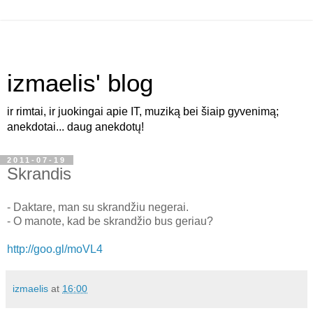
izmaelis' blog
ir rimtai, ir juokingai apie IT, muziką bei šiaip gyvenimą;
anekdotai... daug anekdotų!
2011-07-19
Skrandis
- Daktare, man su skrandžiu negerai.
- O manote, kad be skrandžio bus geriau?
http://goo.gl/moVL4
izmaelis
at
16:00