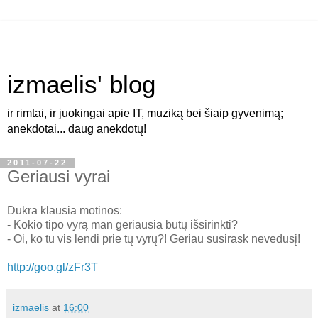
izmaelis' blog
ir rimtai, ir juokingai apie IT, muziką bei šiaip gyvenimą;
anekdotai... daug anekdotų!
2011-07-22
Geriausi vyrai
Dukra klausia motinos:
- Kokio tipo vyrą man geriausia būtų išsirinkti?
- Oi, ko tu vis lendi prie tų vyrų?! Geriau susirask nevedusį!
http://goo.gl/zFr3T
izmaelis
at
16:00