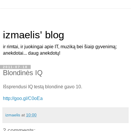
izmaelis' blog
ir rimtai, ir juokingai apie IT, muziką bei šiaip gyvenimą;
anekdotai... daug anekdotų!
2011-07-18
Blondinės IQ
Išsprendusi IQ testą blondinė gavo 10.
http://goo.gl/C0oEa
izmaelis
at
10:00
2 comments: