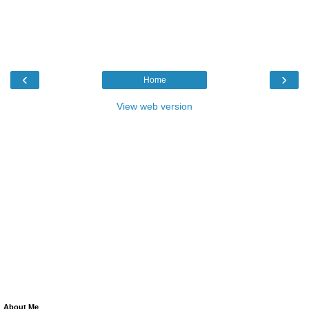
‹
›
Home
View web version
About Me