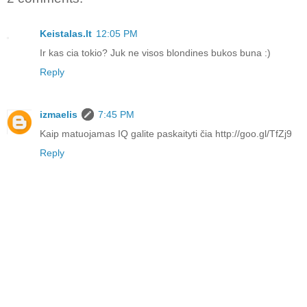
Keistalas.lt
12:05 PM
Ir kas cia tokio? Juk ne visos blondines bukos buna :)
Reply
izmaelis
7:45 PM
Kaip matuojamas IQ galite paskaityti čia http://goo.gl/TfZj9
Reply