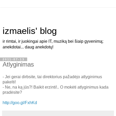
izmaelis' blog
ir rimtai, ir juokingai apie IT, muziką bei šiaip gyvenimą;
anekdotai... daug anekdotų!
2011-07-13
Atlyginimas
- Jei gerai dirbsite, tai direktorius pažadėjo atlyginimus
pakelti!
- Ne, na ką jūs?! Baikit erzinti!.. O mokėti atlyginimus kada
pradėsite?
http://goo.gl/FxhKd