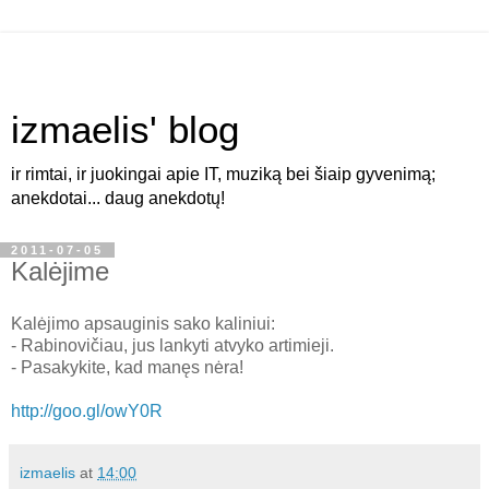
izmaelis' blog
ir rimtai, ir juokingai apie IT, muziką bei šiaip gyvenimą;
anekdotai... daug anekdotų!
2011-07-05
Kalėjime
Kalėjimo apsauginis sako kaliniui:
- Rabinovičiau, jus lankyti atvyko artimieji.
- Pasakykite, kad manęs nėra!
http://goo.gl/owY0R
izmaelis
at
14:00