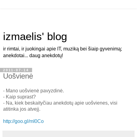
izmaelis' blog
ir rimtai, ir juokingai apie IT, muziką bei šiaip gyvenimą;
anekdotai... daug anekdotų!
2011-07-14
Uošvienė
- Mano uošvienė pavyzdinė.
- Kaip suprast?
- Na, kiek beskaityčiau anekdotų apie uošvienes, visi
atitinka jos atvejį.
http://goo.gl/mI0Co