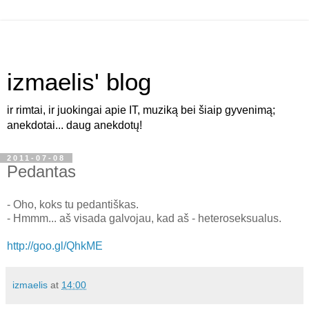
izmaelis' blog
ir rimtai, ir juokingai apie IT, muziką bei šiaip gyvenimą;
anekdotai... daug anekdotų!
2011-07-08
Pedantas
- Oho, koks tu pedantiškas.
- Hmmm... aš visada galvojau, kad aš - heteroseksualus.
http://goo.gl/QhkME
izmaelis
at
14:00