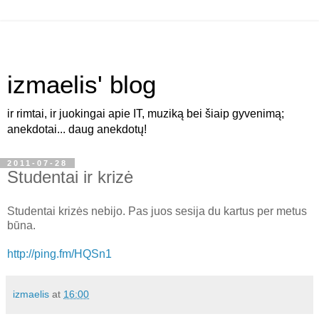
izmaelis' blog
ir rimtai, ir juokingai apie IT, muziką bei šiaip gyvenimą;
anekdotai... daug anekdotų!
2011-07-28
Studentai ir krizė
Studentai krizės nebijo. Pas juos sesija du kartus per metus
būna.
http://ping.fm/HQSn1
izmaelis
at
16:00