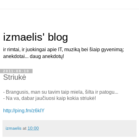
izmaelis' blog
ir rimtai, ir juokingai apie IT, muziką bei šiaip gyvenimą;
anekdotai... daug anekdotų!
2011-08-10
Striukė
- Brangusis, man su tavim taip miela, šilta ir patogu...
- Na va, dabar jaučiuosi kaip kokia striukė!
http://ping.fm/z6kIY
izmaelis
at
10:00