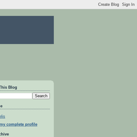
This Blog
Me
lis
my complete profile
chive