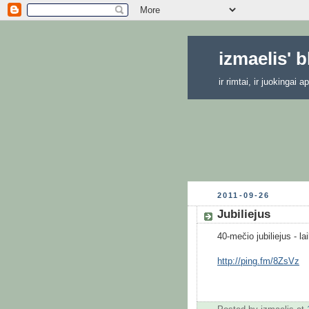
izmaelis' 
ir rimtai, ir juokingai
2011-09-26
Jubiliejus
40-mečio jubiliejus - la
http://ping.fm/8ZsVz