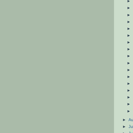
►
A
►
Ju