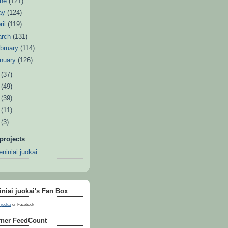
une
(121)
ay
(124)
ril
(119)
arch
(131)
bruary
(114)
nuary
(126)
0
(37)
9
(49)
8
(39)
7
(11)
6
(3)
projects
niniai juokai
niai juokai's Fan Box
 juokai
on Facebook
ner FeedCount