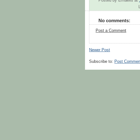
Posted by
izmaelis
at
No comments:
Post a Comment
Newer Post
Subscribe to:
Post Commen