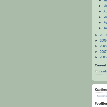
►
J
►
M
►
Ap
►
M
►
Fe
►
Ja
►
201
►
200
►
200
►
200
►
200
Current 
Kasdie
Kasdieni
Kasdieniniai
FeedBur