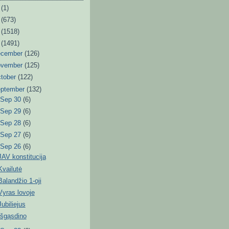
6
(1)
3
(673)
2
(1518)
1
(1491)
ecember
(126)
ovember
(125)
tober
(122)
eptember
(132)
►
Sep 30
(6)
►
Sep 29
(6)
►
Sep 28
(6)
►
Sep 27
(6)
▼
Sep 26
(6)
JAV konstitucija
Kvailutė
Balandžio 1-oji
Vyras lovoje
Jubiliejus
Išgąsdino