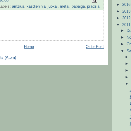
10:00
►
201
Labels:
amžius
,
kasdieniniai juokai
,
metai
,
pabaiga
,
pradžia
►
201
►
201
▼
201
►
D
►
N
►
Oc
Home
Older Post
▼
S
ts (Atom)