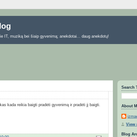
blog
 apie IT, muziką bei šiaip gyvenimą; anekdotai... daug anekdotų!
Search 
ikas kada reikia baigti pradėti gyvenimą ir pradėti jį baigti.
About 
izmae
View 
Blog Ar