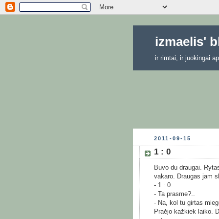
izmaelis' 
ir rimtai, ir juokingai
2011-09-15
1 : 0
Buvo du draugai. Rytas
vakaro. Draugas jam s
- 1 : 0.
- Ta prasme?..
- Na, kol tu girtas mie
Praėjo kažkiek laiko. 