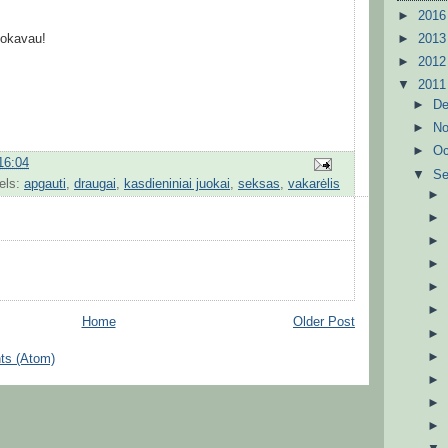
►
201
►
201
juokavau!
►
201
▼
201
►
D
►
N
►
Oc
16:04
▼
S
els:
apgauti
,
draugai
,
kasdieniniai juokai
,
seksas
,
vakarėlis
Home
Older Post
ts (Atom)