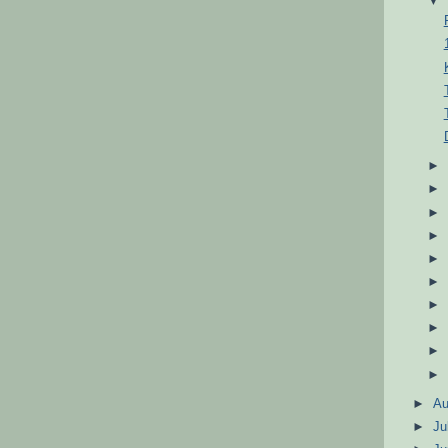
►
A
►
Ju