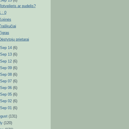
▼
Sep 15
(6)
Rotveileris ar pudelis?
1 : 0
Kojinės
Traškučiai
Tigras
Dėstytojų prietarai
►
Sep 14
(6)
►
Sep 13
(6)
►
Sep 12
(6)
►
Sep 09
(6)
►
Sep 08
(6)
►
Sep 07
(6)
►
Sep 06
(6)
►
Sep 05
(6)
►
Sep 02
(6)
►
Sep 01
(6)
ugust
(131)
ly
(120)