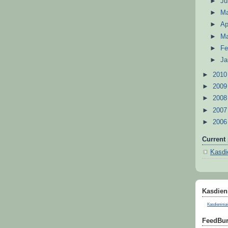
►
J
►
M
►
Ap
►
M
►
Fe
►
Ja
►
201
►
200
►
200
►
200
►
200
Current 
Kasdie
Kasdieni
Kasdieniniai
FeedBur