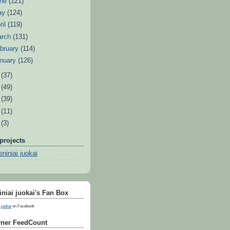
une
(121)
ay
(124)
ril
(119)
arch
(131)
bruary
(114)
nuary
(126)
0
(37)
9
(49)
8
(39)
7
(11)
6
(3)
projects
niniai juokai
niai juokai's Fan Box
 juokai
on Facebook
ner FeedCount