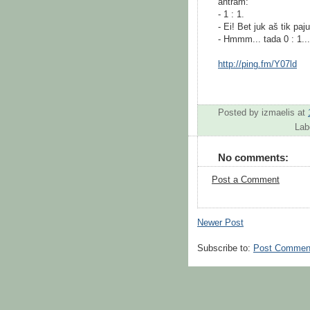
antram:
- 1 : 1.
- Ei! Bet juk aš tik pa
- Hmmm... tada 0 : 1...
http://ping.fm/Y07ld
Posted by
izmaelis
at
Lab
No comments:
Post a Comment
Newer Post
Subscribe to:
Post Commen