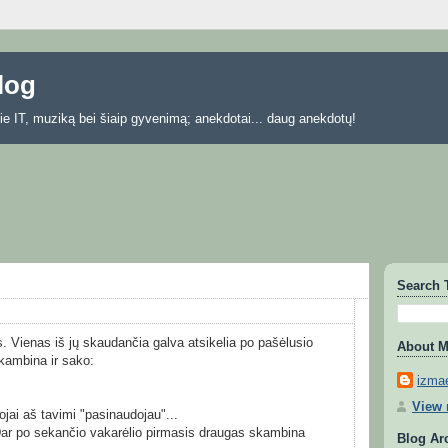
blog
 apie IT, muziką bei šiaip gyvenimą; anekdotai... daug anekdotų!
Search 
. Vienas iš jų skaudančia galva atsikelia po pašėlusio
About 
kambina ir sako:
izmae
View 
gojai aš tavimi "pasinaudojau"...
Dar po sekančio vakarėlio pirmasis draugas skambina
Blog Ar