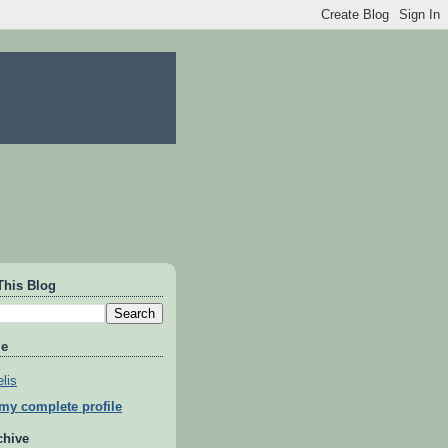
This Blog
Me
lis
my complete profile
chive