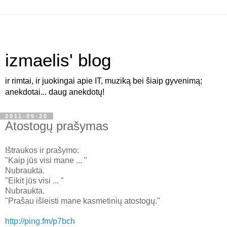
izmaelis' blog
ir rimtai, ir juokingai apie IT, muziką bei šiaip gyvenimą;
anekdotai... daug anekdotų!
2011-09-20
Atostogų prašymas
Ištraukos ir prašymo:
"Kaip jūs visi mane ... "
Nubraukta.
"Eikit jūs visi ... "
Nubraukta.
"Prašau išleisti mane kasmetinių atostogų."
http://ping.fm/p7bch