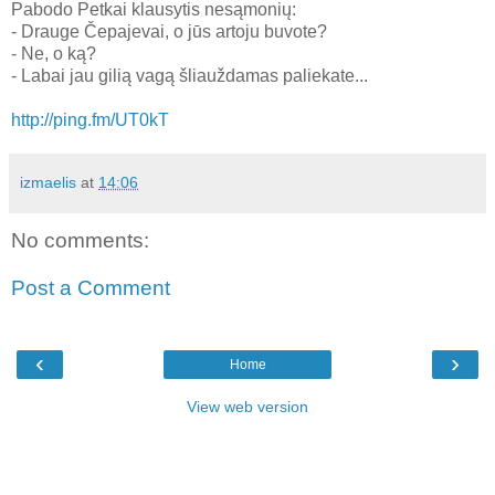
Pabodo Petkai klausytis nesąmonių:
- Drauge Čepajevai, o jūs artoju buvote?
- Ne, o ką?
- Labai jau gilią vagą šliauždamas paliekate...
http://ping.fm/UT0kT
izmaelis
at
14:06
No comments:
Post a Comment
‹
›
Home
View web version