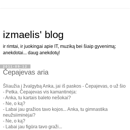
izmaelis' blog
ir rimtai, ir juokingai apie IT, muziką bei šiaip gyvenimą;
anekdotai... daug anekdotų!
2011-09-12
Čepajevas aria
Šliaužia į žvalgybą Anka, jai iš paskos - Čepajevas, o už šio
- Petka. Čepajevas vis kamantinėja:
- Anka, tu kartais baleto nešokai?
- Ne, o ką?
- Labai jau gražios tavo kojos... Anka, tu gimnastika
neužsiiminėjai?
- Ne, o ką?
- Labai jau figūra tavo graži...