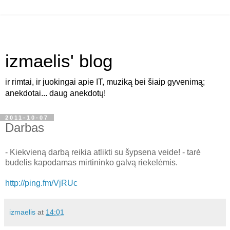
izmaelis' blog
ir rimtai, ir juokingai apie IT, muziką bei šiaip gyvenimą;
anekdotai... daug anekdotų!
2011-10-07
Darbas
- Kiekvieną darbą reikia atlikti su šypsena veide! - tarė
budelis kapodamas mirtininko galvą riekelėmis.
http://ping.fm/VjRUc
izmaelis
at
14:01