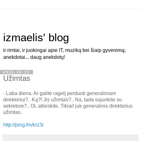
izmaelis' blog
ir rimtai, ir juokingai apie IT, muziką bei šiaip gyvenimą;
anekdotai... daug anekdotų!
2011-10-12
Užimtas
- Laba diena. Ar galite ragelį perduoti generaliniam
direktoriui?.. Ką?! Jis užimtas?.. Na, tada sujunkite su
sekretore?.. Oi, atleiskite. Tikrai! juk generalinis direktorius
užimtas.
http://ping.fm/krz3r