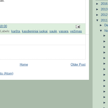
mas.
►
201
►
201
►
201
▼
201
►
D
18:00
▼
N
Labels:
karšta
,
kasdieniniai juokai
,
saulė
,
vasara
,
vežimas
Home
Older Post
ts (Atom)