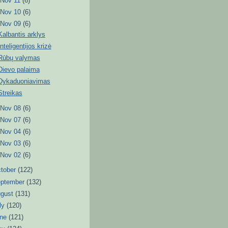
►
Nov 11
(6)
►
Nov 10
(6)
▼
Nov 09
(6)
Kalbantis arklys
Inteligentijos krizė
Rūbų valymas
Dievo palaima
Dykaduoniavimas
Streikas
►
Nov 08
(6)
►
Nov 07
(6)
►
Nov 04
(6)
►
Nov 03
(6)
►
Nov 02
(6)
tober
(122)
eptember
(132)
ugust
(131)
ly
(120)
une
(121)