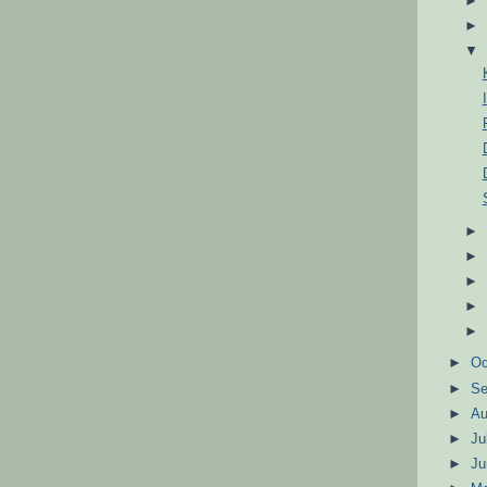
►
Oc
►
S
►
A
►
Ju
►
J