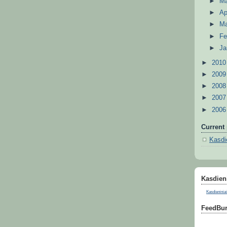
►
M
►
Ap
►
M
►
Fe
►
Ja
►
201
►
200
►
200
►
200
►
200
Current 
Kasdie
Kasdieni
Kasdieniniai
FeedBur