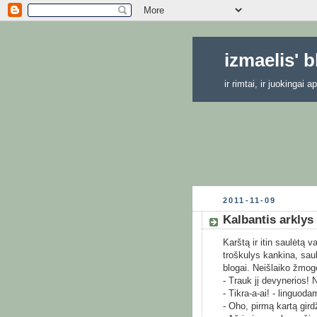
izmaelis' 
ir rimtai, ir juokingai
2011-11-09
Kalbantis arklys
Karštą ir itin saulėtą 
troškulys kankina, saul
blogai. Neišlaiko žmogel
- Trauk jį devynerios! N
- Tikra-a-ai! - linguoda
- Oho, pirmą kartą gir