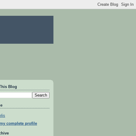
This Blog
Me
lis
my complete profile
chive