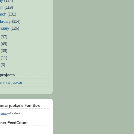
ay
(124)
ril
(119)
arch
(131)
bruary
(114)
nuary
(126)
0
(37)
9
(49)
8
(39)
7
(11)
6
(3)
projects
niniai juokai
niai juokai's Fan Box
 juokai
on Facebook
ner FeedCount