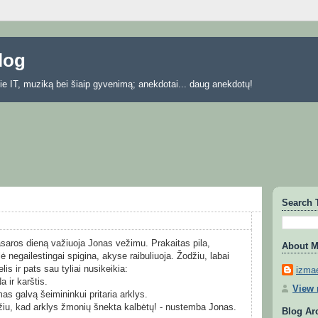
blog
 apie IT, muziką bei šiaip gyvenimą; anekdotai... daug anekdotų!
Search 
vasaros dieną važiuoja Jonas vežimu. Prakaitas pila,
About 
ė negailestingai spigina, akyse raibuliuoja. Žodžiu, labai
is ir pats sau tyliai nusikeikia:
izmae
a ir karštis.
View 
mas galvą šeimininkui pritaria arklys.
džiu, kad arklys žmonių šnekta kalbėtų! - nustemba Jonas.
Blog Ar