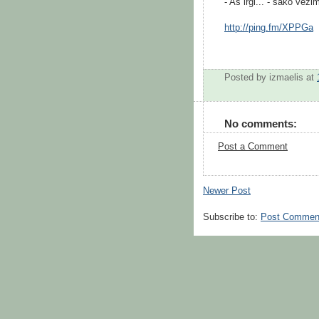
- Aš irgi... - sako veži
http://ping.fm/XPPGa
Posted by
izmaelis
at
No comments:
Post a Comment
Newer Post
Subscribe to:
Post Commen