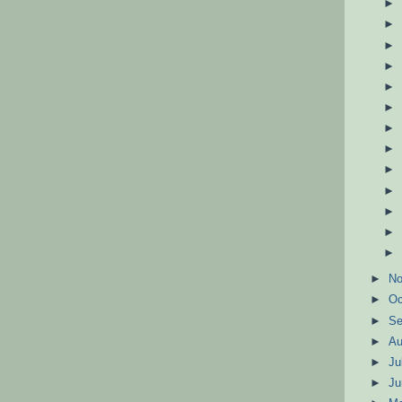
►
N
►
Oc
►
S
►
A
►
Ju
►
J