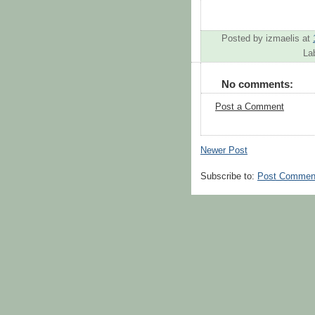
Posted by
izmaelis
at
La
No comments:
Post a Comment
Newer Post
Subscribe to:
Post Commen