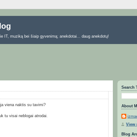
blog
 apie IT, muziką bei šiaip gyvenimą; anekdotai... daug anekdotų!
Search 
ja viena naktis su tavimi?
About 
uk tu visai neblogai atrodai.
izmae
View 
Blog Ar