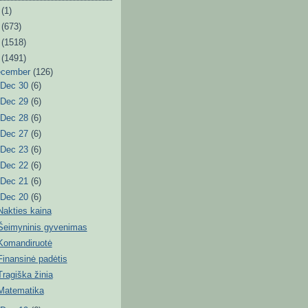
6
(1)
3
(673)
2
(1518)
1
(1491)
ecember
(126)
►
Dec 30
(6)
►
Dec 29
(6)
►
Dec 28
(6)
►
Dec 27
(6)
►
Dec 23
(6)
►
Dec 22
(6)
►
Dec 21
(6)
▼
Dec 20
(6)
Nakties kaina
Šeimyninis gyvenimas
Komandiruotė
Finansinė padėtis
Tragiška žinia
Matematika