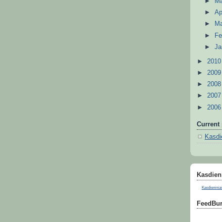
►
M
►
Ap
►
M
►
Fe
►
Ja
►
201
►
200
►
200
►
200
►
200
Current 
Kasdie
Kasdieni
Kasdieniniai
FeedBur