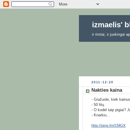
izmaelis' 
ir rimtai, ir juokingai
2011-12-20
Nakties kaina
- Gražuole, kiek kainuo
- 50 litų.
- O kodėl taip pigiai? J
- Knarkiu...
http://ping.fm/I34GX