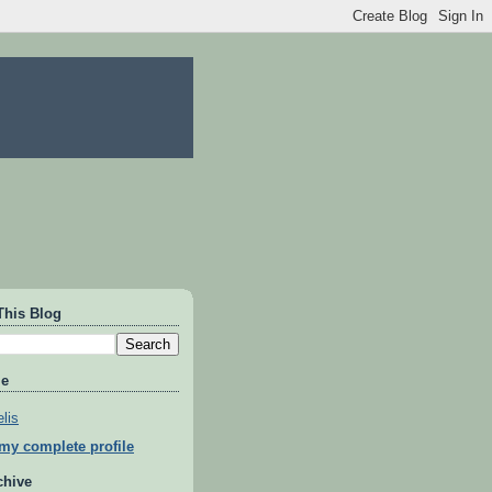
This Blog
Me
lis
my complete profile
chive