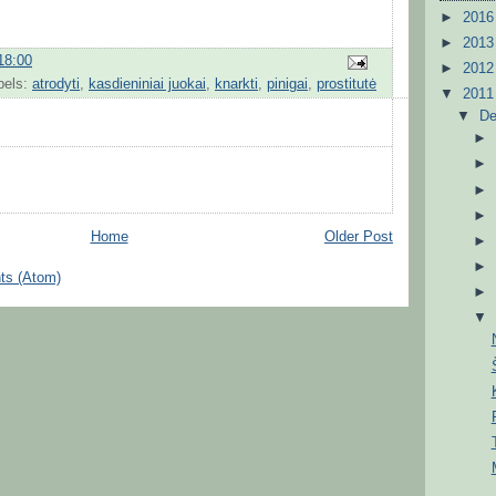
►
201
►
201
18:00
►
201
bels:
atrodyti
,
kasdieniniai juokai
,
knarkti
,
pinigai
,
prostitutė
▼
201
▼
D
Home
Older Post
ts (Atom)