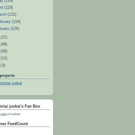
ay
(124)
ril
(119)
arch
(131)
bruary
(114)
nuary
(126)
0
(37)
9
(49)
8
(39)
7
(11)
6
(3)
projects
niniai juokai
niai juokai's Fan Box
 juokai
on Facebook
ner FeedCount