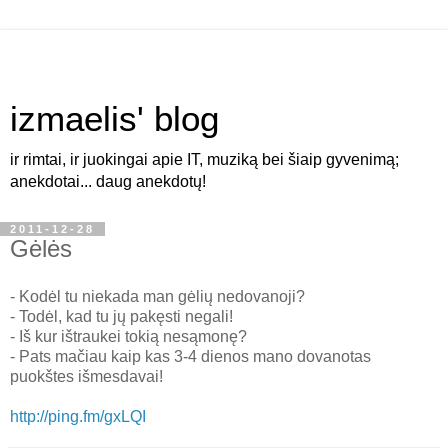
izmaelis' blog
ir rimtai, ir juokingai apie IT, muziką bei šiaip gyvenimą;
anekdotai... daug anekdotų!
2011-12-28
Gėlės
- Kodėl tu niekada man gėlių nedovanoji?
- Todėl, kad tu jų pakęsti negali!
- Iš kur ištraukei tokią nesąmonę?
- Pats mačiau kaip kas 3-4 dienos mano dovanotas
puokštes išmesdavai!
http://ping.fm/gxLQI