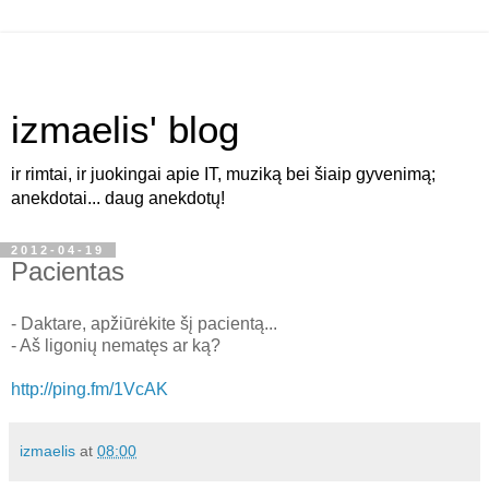
izmaelis' blog
ir rimtai, ir juokingai apie IT, muziką bei šiaip gyvenimą;
anekdotai... daug anekdotų!
2012-04-19
Pacientas
- Daktare, apžiūrėkite šį pacientą...
- Aš ligonių nematęs ar ką?
http://ping.fm/1VcAK
izmaelis
at
08:00