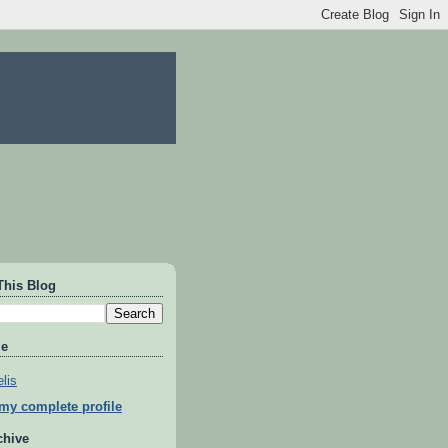
This Blog
Me
lis
my complete profile
chive