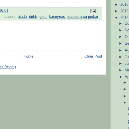
►
201
16:01
►
201
Labels:
aludė
,
dirbti
,
gerti
,
kaimynas
,
kasdieniniai juokai
▼
201
►
D
►
N
►
Oc
►
S
►
A
Home
Older Post
►
Ju
►
J
ts (Atom)
►
M
▼
Ap