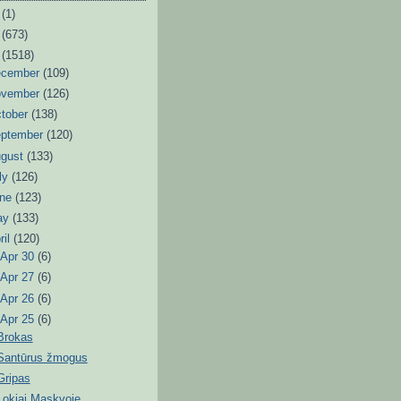
6
(1)
3
(673)
2
(1518)
ecember
(109)
ovember
(126)
tober
(138)
eptember
(120)
ugust
(133)
ly
(126)
une
(123)
ay
(133)
ril
(120)
►
Apr 30
(6)
►
Apr 27
(6)
►
Apr 26
(6)
▼
Apr 25
(6)
Brokas
Santūrus žmogus
Gripas
Lokiai Maskvoje