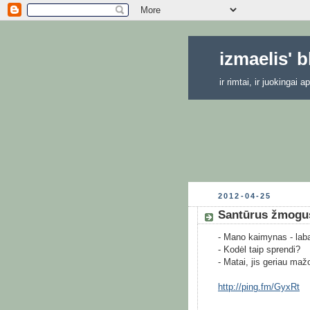
izmaelis' 
ir rimtai, ir juokingai
2012-04-25
Santūrus žmogu
- Mano kaimynas - lab
- Kodėl taip sprendi?
- Matai, jis geriau maž
http://ping.fm/GyxRt