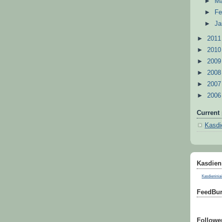
►
M
►
Fe
►
Ja
►
201
►
201
►
200
►
200
►
200
►
200
Current 
Kasdie
Kasdieni
Kasdieniniai
FeedBur
Followe