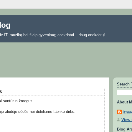
blog
 apie IT, muziką bei šiaip gyvenimą; anekdotai... daug anekdotų!
Search 
s
ai santūrus žmogus!
About 
oje aludėje sėdės nei dideliame fabrike dirbs.
izmae
View 
Blog Ar