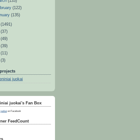
arch
(133)
bruary
(122)
nuary
(135)
1
(1491)
0
(37)
9
(49)
8
(39)
7
(11)
6
(3)
projects
niniai juokai
niai juokai's Fan Box
 juokai
on Facebook
ner FeedCount
rs