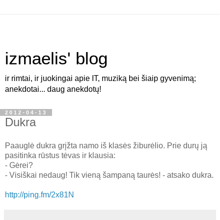
izmaelis' blog
ir rimtai, ir juokingai apie IT, muziką bei šiaip gyvenimą;
anekdotai... daug anekdotų!
2012-04-13
Dukra
Paauglė dukra grįžta namo iš klasės žiburėlio. Prie durų ją
pasitinka rūstus tėvas ir klausia:
- Gėrei?
- Visiškai nedaug! Tik vieną šampaną taurės! - atsako dukra.
http://ping.fm/2x81N