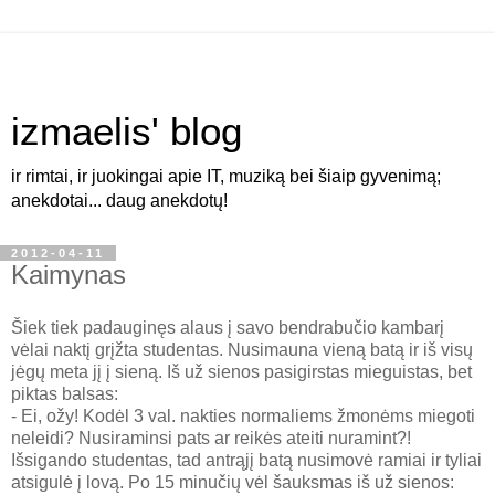
izmaelis' blog
ir rimtai, ir juokingai apie IT, muziką bei šiaip gyvenimą;
anekdotai... daug anekdotų!
2012-04-11
Kaimynas
Šiek tiek padauginęs alaus į savo bendrabučio kambarį
vėlai naktį grįžta studentas. Nusimauna vieną batą ir iš visų
jėgų meta jį į sieną. Iš už sienos pasigirstas mieguistas, bet
piktas balsas:
- Ei, ožy! Kodėl 3 val. nakties normaliems žmonėms miegoti
neleidi? Nusiraminsi pats ar reikės ateiti nuramint?!
Išsigando studentas, tad antrąjį batą nusimovė ramiai ir tyliai
atsigulė į lovą. Po 15 minučių vėl šauksmas iš už sienos: