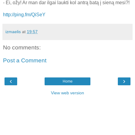
- Ei, ožy! Ar man dar ilgai laukti kol antrą batą į sieną mesi?!
http://ping.fm/QiSeY
izmaelis
at
19:57
No comments:
Post a Comment
‹
›
Home
View web version