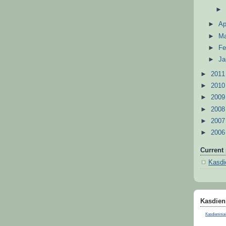
►
Ap
►
M
►
Fe
►
Ja
►
201
►
201
►
200
►
200
►
200
►
200
Current 
Kasdie
Kasdieni
Kasdieniniai