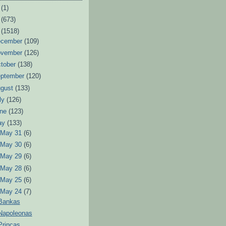
6
(1)
3
(673)
2
(1518)
ecember
(109)
ovember
(126)
tober
(138)
eptember
(120)
ugust
(133)
ly
(126)
une
(123)
ay
(133)
►
May 31
(6)
►
May 30
(6)
►
May 29
(6)
►
May 28
(6)
►
May 25
(6)
▼
May 24
(7)
Bankas
Napoleonas
Princas