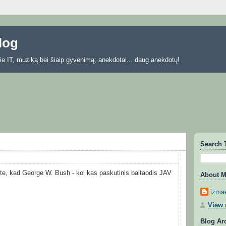
blog
 apie IT, muziką bei šiaip gyvenimą; anekdotai... daug anekdotų!
Search 
te, kad George W. Bush - kol kas paskutinis baltaodis JAV
About 
izmae
View 
Blog Ar