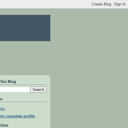
This Blog
Me
lis
my complete profile
chive