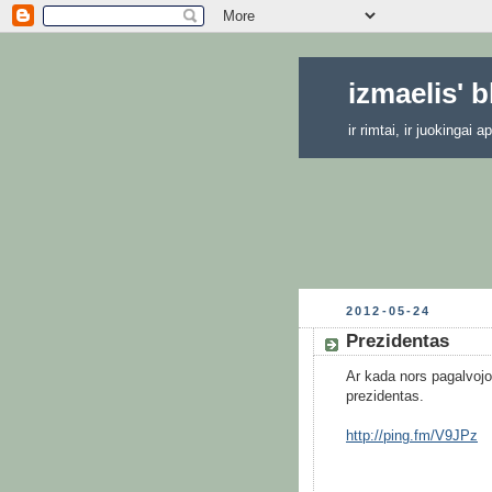
izmaelis' 
ir rimtai, ir juokingai
2012-05-24
Prezidentas
Ar kada nors pagalvojo
prezidentas.
http://ping.fm/V9JPz