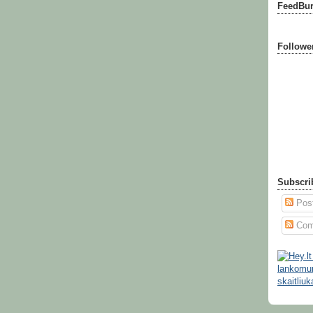
FeedBur
Followe
Subscri
Pos
Com