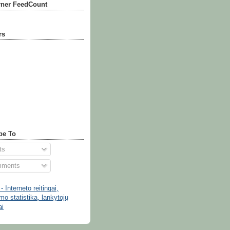
ner FeedCount
rs
be To
ts
ments