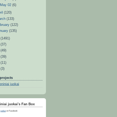
►
May 02
(6)
ril
(120)
arch
(133)
bruary
(122)
nuary
(135)
1
(1491)
0
(37)
9
(49)
8
(39)
7
(11)
6
(3)
projects
niniai juokai
niai juokai's Fan Box
 juokai
on Facebook