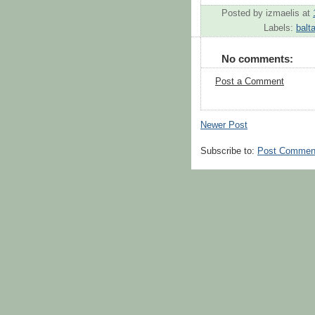
Posted by
izmaelis
at
Labels:
balt
No comments:
Post a Comment
Newer Post
Subscribe to:
Post Commen