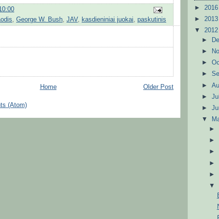
►
201
10:00
►
201
aodis
,
George W. Bush
,
JAV
,
kasdieniniai juokai
,
paskutinis
▼
201
►
D
►
N
►
Oc
►
S
►
A
Home
Older Post
►
Ju
ts (Atom)
►
J
▼
M