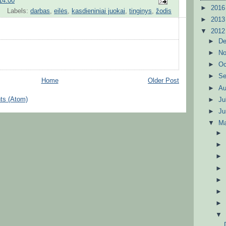
14:00
►
201
Labels:
darbas
,
eilės
,
kasdieniniai juokai
,
tinginys
,
žodis
►
201
▼
201
►
D
►
N
►
Oc
►
S
Home
Older Post
►
A
ts (Atom)
►
Ju
►
J
▼
M