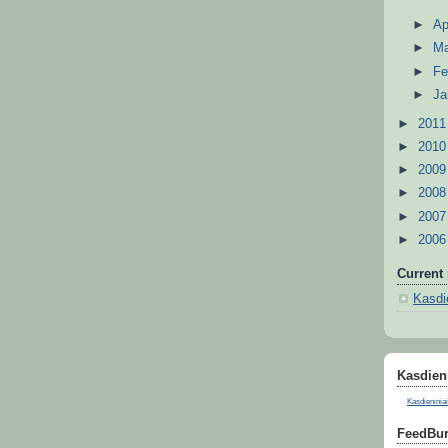
►
Ap
►
M
►
Fe
►
Ja
►
201
►
201
►
200
►
200
►
200
►
200
Current 
Kasdie
Kasdieni
Kasdieniniai
FeedBur