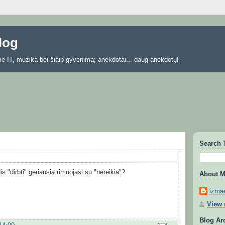
blog
 apie IT, muziką bei šiaip gyvenimą; anekdotai... daug anekdotų!
Search 
s "dirbti" geriausia rimuojasi su "nereikia"?
About 
izmae
View 
Blog Ar