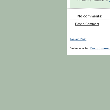
Posted by
izmaelis
at
No comments:
Post a Comment
Newer Post
Subscribe to:
Post Commen