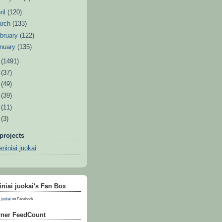
ril
(120)
arch
(133)
bruary
(122)
nuary
(135)
1
(1491)
0
(37)
9
(49)
8
(39)
7
(11)
6
(3)
projects
niniai juokai
niai juokai's Fan Box
 juokai
on Facebook
ner FeedCount