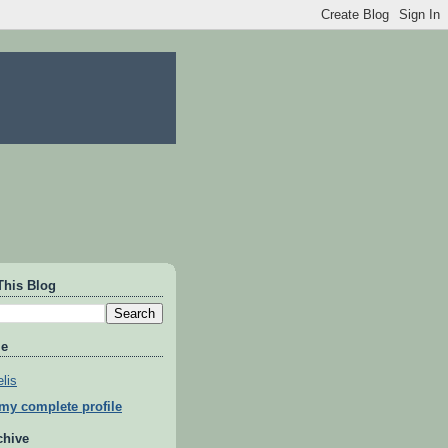
This Blog
Me
lis
my complete profile
chive