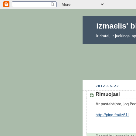
izmaelis' 
ir rimtai, ir juokingai
2012-05-22
Rimuojasi
Ar pastebėjote, jog žodi
http://ping.fm/iz61I