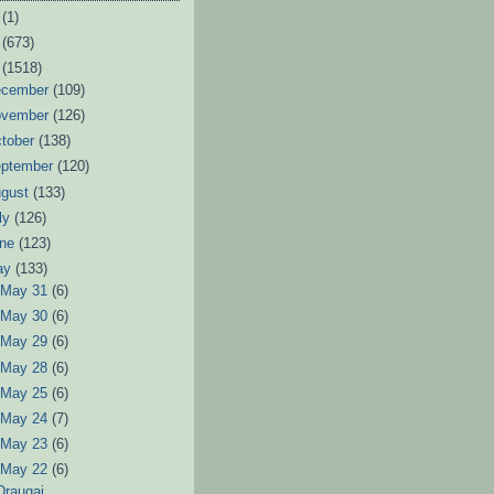
6
(1)
3
(673)
2
(1518)
ecember
(109)
ovember
(126)
tober
(138)
eptember
(120)
ugust
(133)
ly
(126)
une
(123)
ay
(133)
►
May 31
(6)
►
May 30
(6)
►
May 29
(6)
►
May 28
(6)
►
May 25
(6)
►
May 24
(7)
►
May 23
(6)
▼
May 22
(6)
Draugai