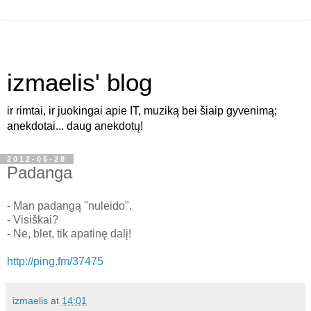
izmaelis' blog
ir rimtai, ir juokingai apie IT, muziką bei šiaip gyvenimą;
anekdotai... daug anekdotų!
2012-05-28
Padanga
- Man padangą "nuleido".
- Visiškai?
- Ne, blet, tik apatinę dalį!
http://ping.fm/37475
izmaelis
at
14:01