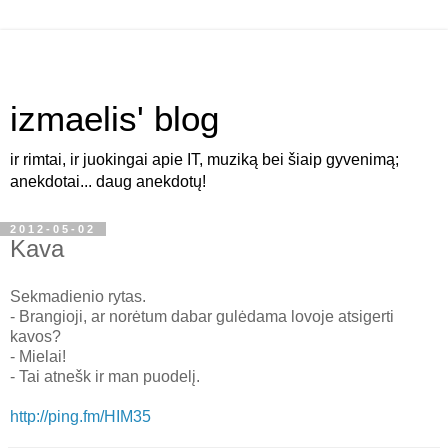
izmaelis' blog
ir rimtai, ir juokingai apie IT, muziką bei šiaip gyvenimą;
anekdotai... daug anekdotų!
2012-05-02
Kava
Sekmadienio rytas.
- Brangioji, ar norėtum dabar gulėdama lovoje atsigerti
kavos?
- Mielai!
- Tai atnešk ir man puodelį.
http://ping.fm/HIM35