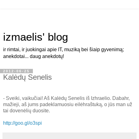
izmaelis' blog
ir rimtai, ir juokingai apie IT, muziką bei šiaip gyvenimą;
anekdotai... daug anekdotų!
2012-06-25
Kalėdų Senelis
- Sveiki, vaikučiai! Aš Kalėdų Senelis iš Izhraelio. Dabahr,
mažieji, aš jums padeklamuosiu eilėhraštuką, o jūs man už
tai dovenėlių duosite.
http://goo.gl/o3spi