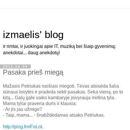
izmaelis' blog
ir rimtai, ir juokingai apie IT, muziką bei šiaip gyvenimą;
anekdotai... daug anekdotų!
2012-06-04
Pasaka prieš miegą
Mažasis Petriukas ruošiasi miegoti. Tėvas atsisėda šalia
sūnaus lovytės ir pradeda sekti pasakas. Seka vieną, po to
kitą... Galų gale vaiko kambaryje įsivyrauja mirtina tyla.
Mama tyliai praveria duris ir klausia:
- Ar jis jau užmigo?
- Taip, mama... - šnabždėdamas atsako Petriukas.
http://ping.fm/FoLoL