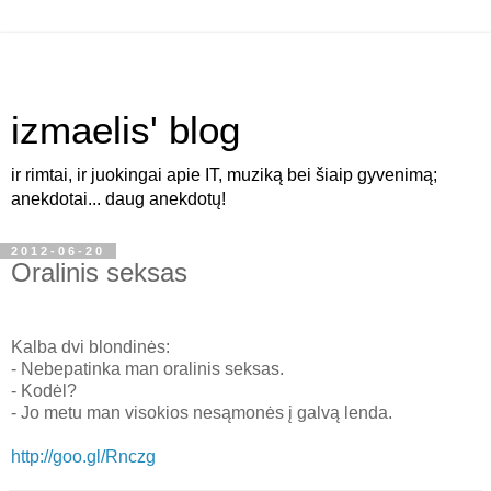
izmaelis' blog
ir rimtai, ir juokingai apie IT, muziką bei šiaip gyvenimą;
anekdotai... daug anekdotų!
2012-06-20
Oralinis seksas
Kalba dvi blondinės:
- Nebepatinka man oralinis seksas.
- Kodėl?
- Jo metu man visokios nesąmonės į galvą lenda.
http://goo.gl/Rnczg