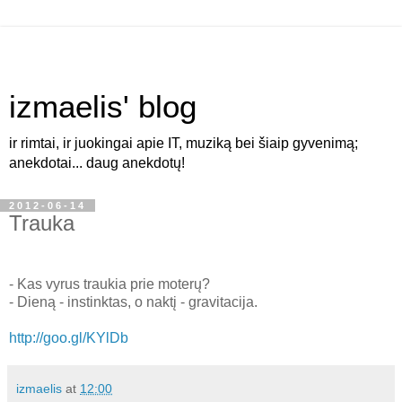
izmaelis' blog
ir rimtai, ir juokingai apie IT, muziką bei šiaip gyvenimą;
anekdotai... daug anekdotų!
2012-06-14
Trauka
- Kas vyrus traukia prie moterų?
- Dieną - instinktas, o naktį - gravitacija.
http://goo.gl/KYlDb
izmaelis
at
12:00