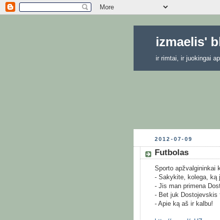
izmaelis' 
ir rimtai, ir juokingai
2012-07-09
Futbolas
Sporto apžvalgininkai 
- Sakykite, kolega, ką 
- Jis man primena Dost
- Bet juk Dostojevskis 
- Apie ką aš ir kalbu!