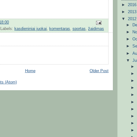
►
201
►
201
▼
201
18:00
►
D
Labels:
kasdieniniai juokai
,
komentaras
,
sportas
,
žaidimas
►
N
►
Oc
►
S
►
A
▼
Ju
Home
Older Post
ts (Atom)