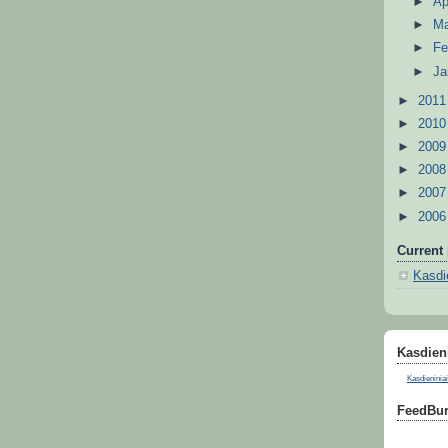
►
Ap
►
M
►
Fe
►
Ja
►
201
►
201
►
200
►
200
►
200
►
200
Current 
Kasdie
Kasdieni
Kasdieniniai
FeedBur