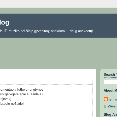
blog
 apie IT, muziką bei šiaip gyvenimą; anekdotai... daug anekdotų!
Search 
komentuoja futbolo rungtynes:
About 
jūs galvojate apie šį žaidėją?
ojevskį.
izmae
futbolo nežaidė!
View 
Blog Ar