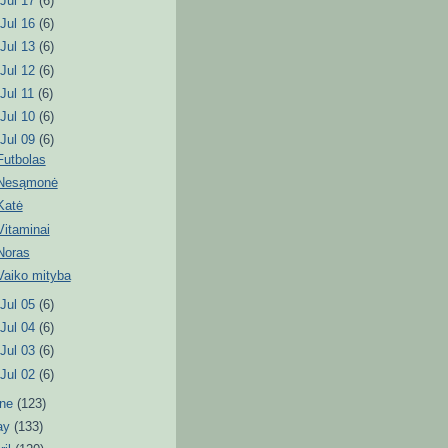
►
Jul 17
(6)
►
Jul 16
(6)
►
Jul 13
(6)
►
Jul 12
(6)
►
Jul 11
(6)
►
Jul 10
(6)
▼
Jul 09
(6)
Futbolas
Nesąmonė
Katė
Vitaminai
Noras
Vaiko mityba
►
Jul 05
(6)
►
Jul 04
(6)
►
Jul 03
(6)
►
Jul 02
(6)
une
(123)
ay
(133)