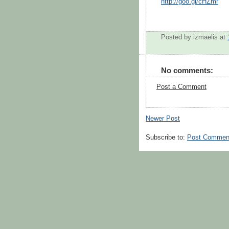
http://goo.gl/cHZmr
Posted by
izmaelis
at
No comments:
Post a Comment
Newer Post
Subscribe to:
Post Commen