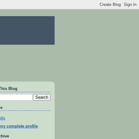
This Blog
Me
lis
my complete profile
chive