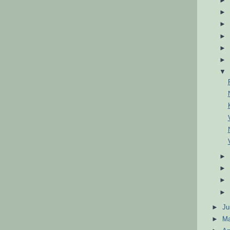
►
J
►
M