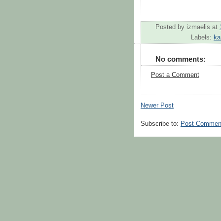
Posted by
izmaelis
at
Labels:
ka
No comments:
Post a Comment
Newer Post
Subscribe to:
Post Commen