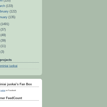
ril
(120)
arch
(133)
bruary
(122)
nuary
(135)
1
(1491)
0
(37)
9
(49)
8
(39)
7
(11)
6
(3)
projects
niniai juokai
niai juokai's Fan Box
 juokai
on Facebook
ner FeedCount