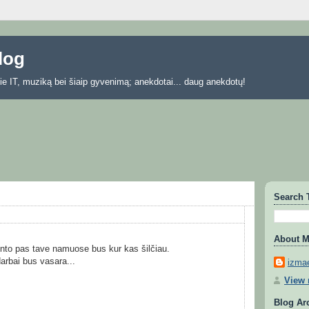
blog
 apie IT, muziką bei šiaip gyvenimą; anekdotai... daug anekdotų!
Search 
About 
onto pas tave namuose bus kur kas šilčiau.
arbai bus vasara...
izmae
View 
Blog Ar