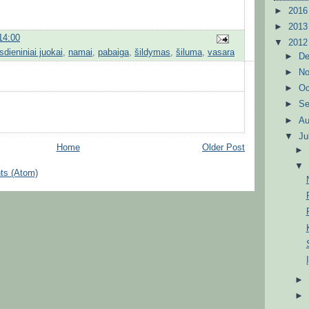
►
201
►
201
14:00
▼
201
sdieniniai juokai
,
namai
,
pabaiga
,
šildymas
,
šiluma
,
vasara
►
D
►
N
►
Oc
►
S
►
A
▼
Ju
Home
Older Post
ts (Atom)