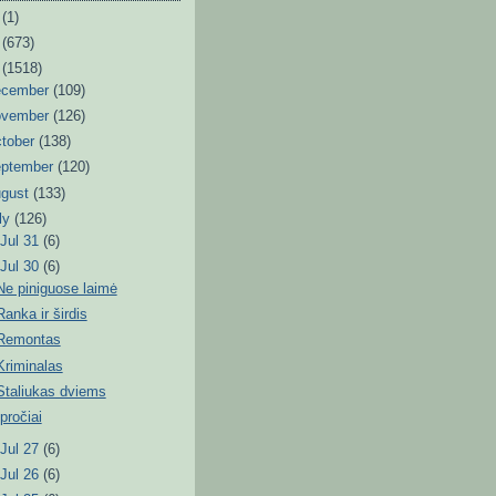
6
(1)
3
(673)
2
(1518)
ecember
(109)
ovember
(126)
tober
(138)
eptember
(120)
ugust
(133)
ly
(126)
►
Jul 31
(6)
▼
Jul 30
(6)
Ne piniguose laimė
Ranka ir širdis
Remontas
Kriminalas
Staliukas dviems
Įpročiai
►
Jul 27
(6)
►
Jul 26
(6)