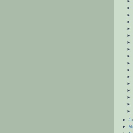
►
J
►
M