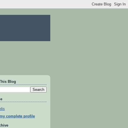
This Blog
Me
lis
my complete profile
chive