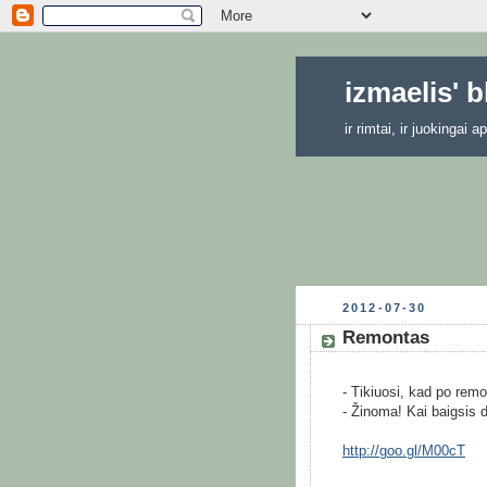
izmaelis' 
ir rimtai, ir juokingai
2012-07-30
Remontas
- Tikiuosi, kad po rem
- Žinoma! Kai baigsis d
http://goo.gl/M00cT