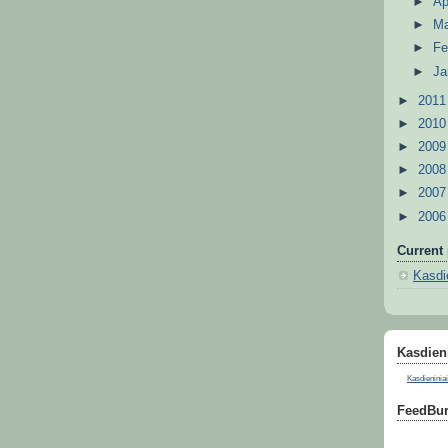
►
Ap
►
M
►
Fe
►
Ja
►
201
►
201
►
200
►
200
►
200
►
200
Current 
Kasdie
Kasdieni
Kasdieniniai
FeedBur