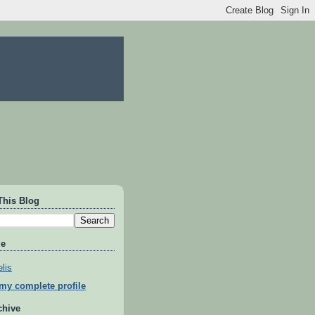
This Blog
Me
lis
my complete profile
chive