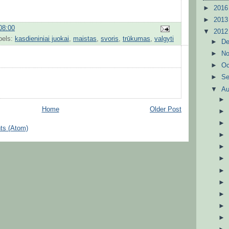
►
201
►
201
08:00
▼
201
bels:
kasdieniniai juokai
,
maistas
,
svoris
,
trūkumas
,
valgyti
►
D
►
N
►
Oc
►
S
▼
A
Home
Older Post
ts (Atom)