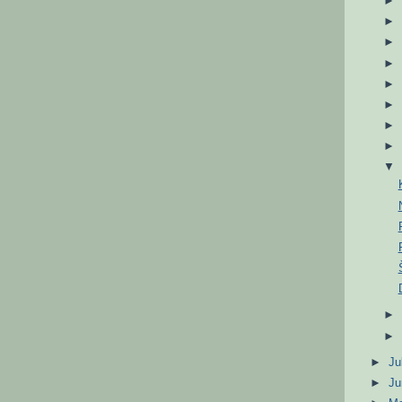
►
Ju
►
J