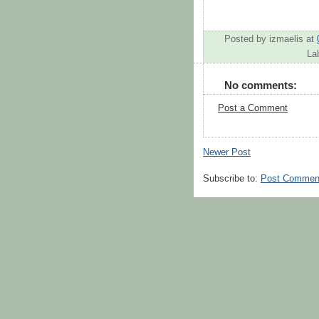
Posted by
izmaelis
at
La
No comments:
Post a Comment
Newer Post
Subscribe to:
Post Commen