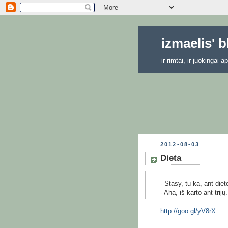
izmaelis' 
ir rimtai, ir juokingai
2012-08-03
Dieta
- Stasy, tu ką, ant die
- Aha, iš karto ant trij
http://goo.gl/yV8rX