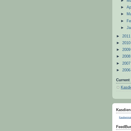
►
M
►
Ap
►
M
►
Fe
►
Ja
►
201
►
201
►
200
►
200
►
200
►
200
Current 
Kasdie
Kasdieni
Kasdieniniai
FeedBur