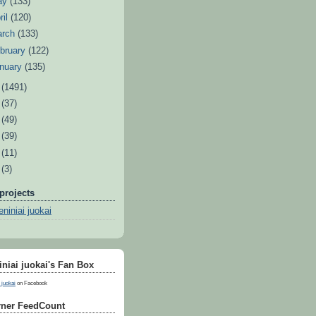
ay
(133)
ril
(120)
arch
(133)
bruary
(122)
nuary
(135)
1
(1491)
0
(37)
9
(49)
8
(39)
7
(11)
6
(3)
projects
niniai juokai
niai juokai's Fan Box
 juokai
on Facebook
ner FeedCount