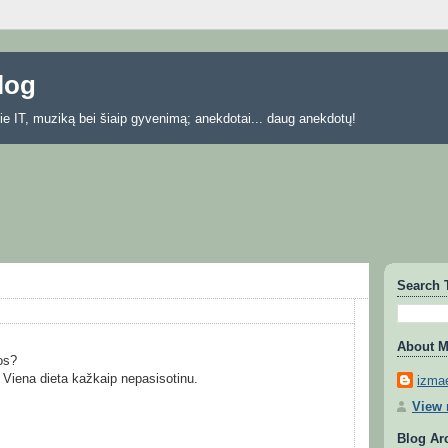
blog
 apie IT, muziką bei šiaip gyvenimą; anekdotai... daug anekdotų!
Search 
About 
tos?
ų. Viena dieta kažkaip nepasisotinu.
izmae
View 
Blog Ar