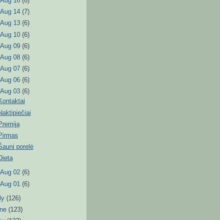
►
Aug 16
(6)
►
Aug 14
(7)
►
Aug 13
(6)
►
Aug 10
(6)
►
Aug 09
(6)
►
Aug 08
(6)
►
Aug 07
(6)
►
Aug 06
(6)
▼
Aug 03
(6)
Kontaktai
Naktipiečiai
Premija
Pirmas
Šauni porelė
Dieta
►
Aug 02
(6)
►
Aug 01
(6)
ly
(126)
une
(123)