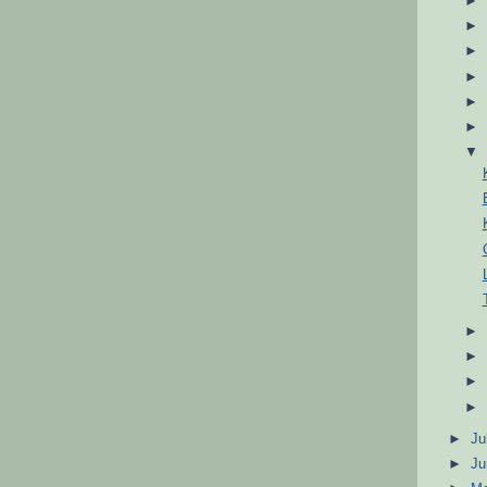
►
Ju
►
J