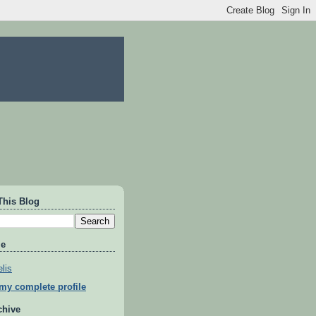
This Blog
Me
lis
my complete profile
chive