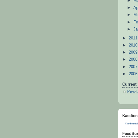
►
M
►
Ap
►
M
►
Fe
►
Ja
►
201
►
201
►
200
►
200
►
200
►
200
Current 
Kasdie
Kasdieni
Kasdieniniai
FeedBur