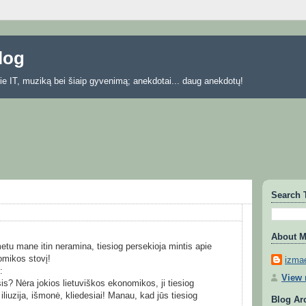
blog
 apie IT, muziką bei šiaip gyvenimą; anekdotai... daug anekdotų!
Search 
About 
etu mane itin neramina, tiesiog persekioja mintis apie
omikos stovį!
izmae
:
View 
is? Nėra jokios lietuviškos ekonomikos, ji tiesiog
 iliuzija, išmonė, kliedesiai! Manau, kad jūs tiesiog
Blog Ar