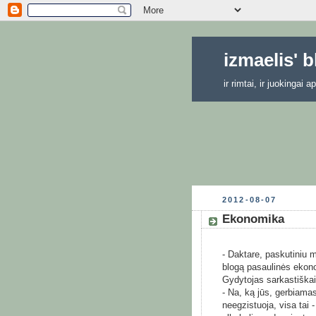
izmaelis' 
ir rimtai, ir juokingai
2012-08-07
Ekonomika
- Daktare, paskutiniu m
blogą pasaulinės ekon
Gydytojas sarkastiškai
- Na, ką jūs, gerbiamas
neegzistuoja, visa tai -