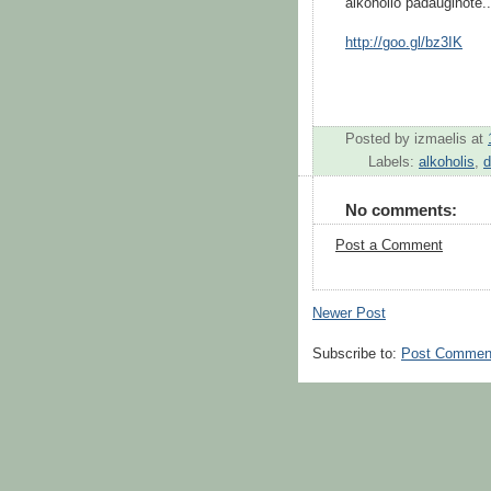
alkoholio padauginote..
http://goo.gl/bz3IK
Posted by
izmaelis
at
Labels:
alkoholis
,
d
No comments:
Post a Comment
Newer Post
Subscribe to:
Post Commen