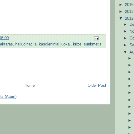
.
►
201
►
201
▼
201
►
D
►
N
16:00
►
Oc
aktaras
,
haliucinacija
,
kasdieniniai juokai
,
krizė
,
sunkmetis
►
S
▼
A
Home
Older Post
ts (Atom)