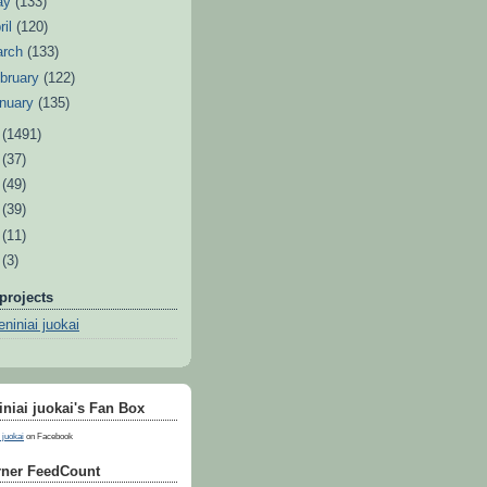
ay
(133)
ril
(120)
arch
(133)
bruary
(122)
nuary
(135)
1
(1491)
0
(37)
9
(49)
8
(39)
7
(11)
6
(3)
projects
niniai juokai
niai juokai's Fan Box
 juokai
on Facebook
ner FeedCount