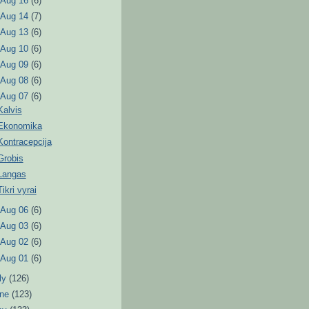
►
Aug 16
(6)
►
Aug 14
(7)
►
Aug 13
(6)
►
Aug 10
(6)
►
Aug 09
(6)
►
Aug 08
(6)
▼
Aug 07
(6)
Kalvis
Ekonomika
Kontracepcija
Grobis
Langas
Tikri vyrai
►
Aug 06
(6)
►
Aug 03
(6)
►
Aug 02
(6)
►
Aug 01
(6)
ly
(126)
une
(123)