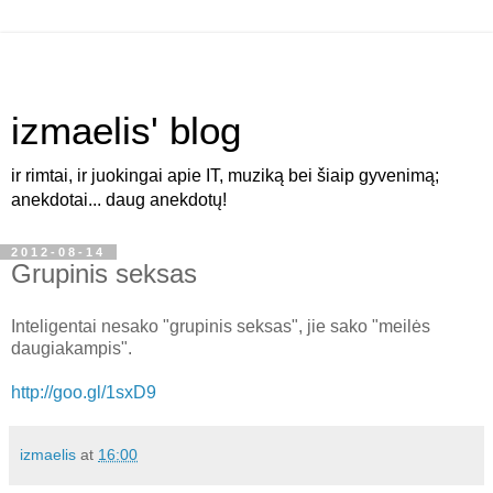
izmaelis' blog
ir rimtai, ir juokingai apie IT, muziką bei šiaip gyvenimą;
anekdotai... daug anekdotų!
2012-08-14
Grupinis seksas
Inteligentai nesako "grupinis seksas", jie sako "meilės
daugiakampis".
http://goo.gl/1sxD9
izmaelis
at
16:00