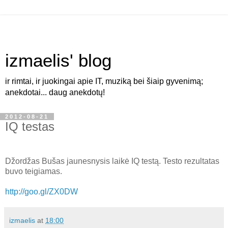
izmaelis' blog
ir rimtai, ir juokingai apie IT, muziką bei šiaip gyvenimą;
anekdotai... daug anekdotų!
2012-08-21
IQ testas
Džordžas Bušas jaunesnysis laikė IQ testą. Testo rezultatas
buvo teigiamas.
http://goo.gl/ZX0DW
izmaelis
at
18:00