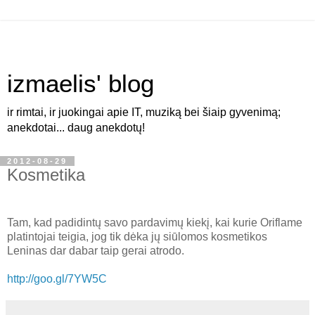
izmaelis' blog
ir rimtai, ir juokingai apie IT, muziką bei šiaip gyvenimą;
anekdotai... daug anekdotų!
2012-08-29
Kosmetika
Tam, kad padidintų savo pardavimų kiekį, kai kurie Oriflame
platintojai teigia, jog tik dėka jų siūlomos kosmetikos
Leninas dar dabar taip gerai atrodo.
http://goo.gl/7YW5C