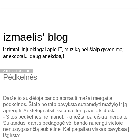
izmaelis' blog
ir rimtai, ir juokingai apie IT, muziką bei šiaip gyvenimą;
anekdotai... daug anekdotų!
2012-08-10
Pėdkelnės
Darželio auklėtoja bando apmauti mažai mergaitei
pėdkelnes. Šiaip ne taip pavyksta sutramdyti mažylę ir ją
aprengti. Auklėtoja atsitiesdama, lengviau atsidūsta.
- Šitos pėdkelnės ne mano!.. - griežtai pareiškia mergaitė.
Sukandusi dantis pedagogė vėl bando nurengti vietoje
nenustygstančią auklėtinę. Kai pagaliau viskas pavyksta ji
išgirsta: