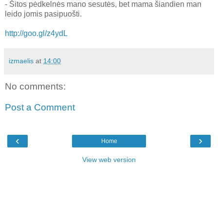
- Šitos pėdkelnės mano sesutės, bet mama šiandien man
leido jomis pasipuošti.
http://goo.gl/z4ydL
izmaelis
at
14:00
No comments:
Post a Comment
‹
›
Home
View web version