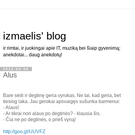
izmaelis' blog
ir rimtai, ir juokingai apie IT, muziką bei šiaip gyvenimą;
anekdotai... daug anekdotų!
2012-09-06
Alus
Bare sėdi ir degtinę geria vyrukas. Ne tai, kad geria, bet
tiesiog laka. Jau gerokai apsvaigęs sušunka barmenui:
- Alaus!
- Ar tikrai nori alaus po degtinės? - klausia šis.
- Čia ne po degtinės, o prieš vyną!
http://goo.gl/UUVFZ