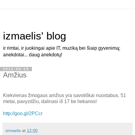
izmaelis' blog
ir rimtai, ir juokingai apie IT, muziką bei šiaip gyvenimą;
anekdotai... daug anekdotų!
2012-09-19
Amžius
Kiekvienas žmogaus amžius yra savotiškai nuostabus. 51
metai, pavyzdžiu, dalinasi iš 17 be liekanos!
http://goo.gl/2PCcr
izmaelis
at
12:00