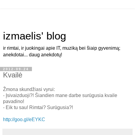
izmaelis' blog
ir rimtai, ir juokingai apie IT, muziką bei šiaip gyvenimą;
anekdotai... daug anekdotų!
2012-09-24
Kvailė
Žmona skundžiasi vyrui:
- Įsivaizduoji?! Šiandien mane darbe surūgusia kvaile
pavadino!
- Eik tu sau! Rimtai? Surūgusia?!
http://goo.gl/eEYKC