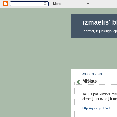
izmaelis' 
ir rimtai, ir juokingai
2012-09-10
Miškas
Jei jūs pasiklydote mišk
akmenį - nuovargį it r
http://goo.gl/HDedt