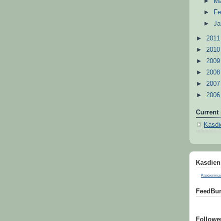
►
M
►
Fe
►
Ja
►
201
►
201
►
200
►
200
►
200
►
200
Current 
Kasdie
Kasdieni
Kasdieniniai
FeedBur
Followe