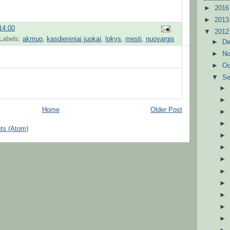
►
201
►
201
14:00
▼
201
Labels:
akmuo
,
kasdieniniai juokai
,
lokys
,
mesti
,
nuovargis
►
D
►
N
►
Oc
▼
S
Home
Older Post
ts (Atom)