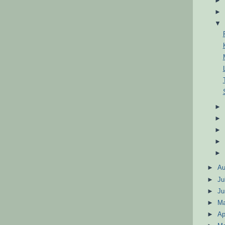
►
A
►
Ju
►
J
►
M
►
Ap