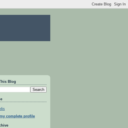
This Blog
Me
lis
my complete profile
chive