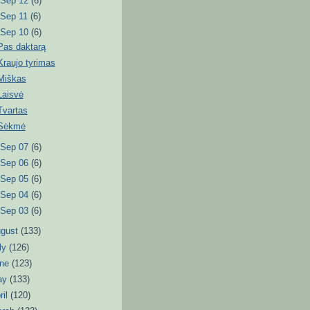
►
Sep 12
(6)
►
Sep 11
(6)
▼
Sep 10
(6)
Pas daktarą
Kraujo tyrimas
Miškas
Laisvė
Tvartas
Sėkmė
►
Sep 07
(6)
►
Sep 06
(6)
►
Sep 05
(6)
►
Sep 04
(6)
►
Sep 03
(6)
ugust
(133)
ly
(126)
une
(123)
ay
(133)
ril
(120)