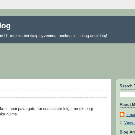
blog
 apie IT, muziką bei šiaip gyvenimą; anekdotai... daug anekdotų!
Search 
About 
e ir labai pavargote, tai susiraskite lokį ir meskite į jį
anka nuims.
izmae
View 
Blog Ar