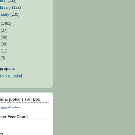
arch
(133)
bruary
(122)
nuary
(135)
1
(1491)
0
(37)
9
(49)
8
(39)
7
(11)
6
(3)
projects
niniai juokai
niai juokai's Fan Box
 juokai
on Facebook
ner FeedCount
rs