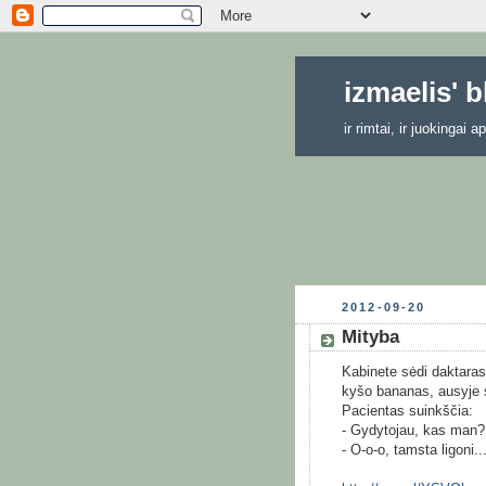
izmaelis' 
ir rimtai, ir juokingai
2012-09-20
Mityba
Kabinete sėdi daktaras.
kyšo bananas, ausyje s
Pacientas suinkščia:
- Gydytojau, kas man?
- O-o-o, tamsta ligoni..