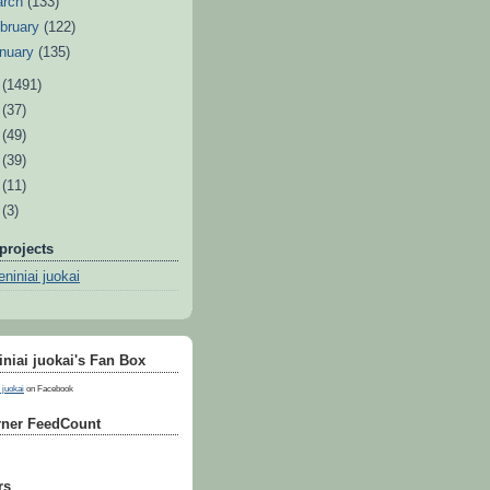
arch
(133)
bruary
(122)
nuary
(135)
1
(1491)
0
(37)
9
(49)
8
(39)
7
(11)
6
(3)
projects
niniai juokai
niai juokai's Fan Box
 juokai
on Facebook
ner FeedCount
rs