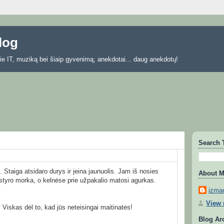
blog
 apie IT, muziką bei šiaip gyvenimą; anekdotai... daug anekdotų!
Search 
 Staiga atsidaro durys ir įeina jaunuolis. Jam iš nosies
About 
tyro morka, o kelnėse prie užpakalio matosi agurkas.
izmae
View 
. Viskas dėl to, kad jūs neteisingai maitinatės!
Blog Ar