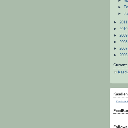
►
M
►
Fe
►
Ja
►
201
►
201
►
200
►
200
►
200
►
200
Current 
Kasdie
Kasdieni
Kasdieniniai
FeedBur
Followe