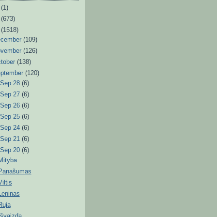
6
(1)
3
(673)
2
(1518)
ecember
(109)
ovember
(126)
tober
(138)
eptember
(120)
►
Sep 28
(6)
►
Sep 27
(6)
►
Sep 26
(6)
►
Sep 25
(6)
►
Sep 24
(6)
►
Sep 21
(6)
▼
Sep 20
(6)
Mityba
Panašumas
Viltis
Leninas
Ruja
Išvaizda