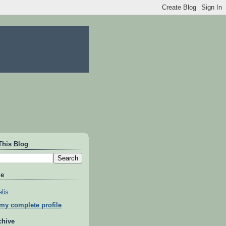
This Blog
Me
lis
my complete profile
chive