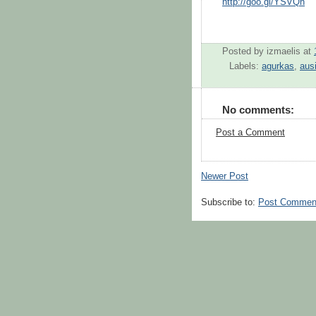
http://goo.gl/YSVQh
Posted by
izmaelis
at
Labels:
agurkas
,
aus
No comments:
Post a Comment
Newer Post
Subscribe to:
Post Commen