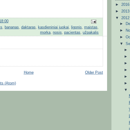
►
201
►
201
▼
201
18:00
►
D
is
,
bananas
,
daktaras
,
kasdieniniai juokai
,
ligonis
,
maistas
,
►
N
morka
,
nosis
,
pacientas
,
užpakalis
►
Oc
▼
S
Home
Older Post
ts (Atom)