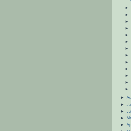
►
A
►
Ju
►
J
►
M
►
Ap