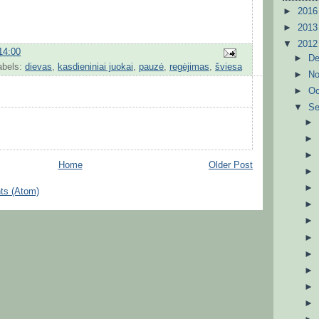
►
201
►
201
▼
201
14:00
►
D
abels:
dievas
,
kasdieniniai juokai
,
pauzė
,
regėjimas
,
šviesa
►
N
►
Oc
▼
S
Home
Older Post
ts (Atom)