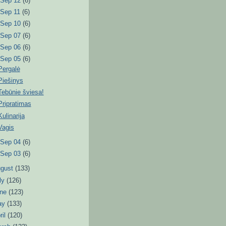
►
Sep 12
(6)
►
Sep 11
(6)
►
Sep 10
(6)
►
Sep 07
(6)
►
Sep 06
(6)
▼
Sep 05
(6)
Pergalė
Piešinys
Tebūnie šviesa!
Pripratimas
Kulinarija
Vagis
►
Sep 04
(6)
►
Sep 03
(6)
ugust
(133)
ly
(126)
une
(123)
ay
(133)
ril
(120)