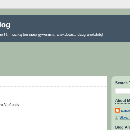
blog
 apie IT, muziką bei šiaip gyvenimą; anekdotai... daug anekdotų!
Search 
About 
arė Viešpats.
izmae
View 
Blog Ar