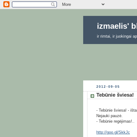
izmaelis' 
ir rimtai, ir juokingai
2012-09-05
Tebūnie šviesa!
- Tebūnie šviesa! - išt
Nejauki pauzė.
- Tebūnie regėjimas!..
http://goo.gl/SkkJc