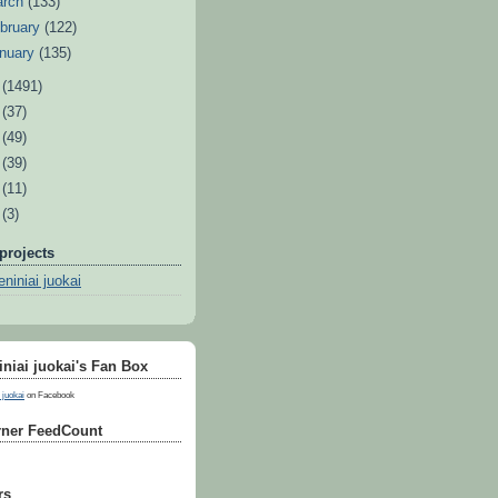
arch
(133)
bruary
(122)
nuary
(135)
1
(1491)
0
(37)
9
(49)
8
(39)
7
(11)
6
(3)
projects
niniai juokai
niai juokai's Fan Box
 juokai
on Facebook
ner FeedCount
rs