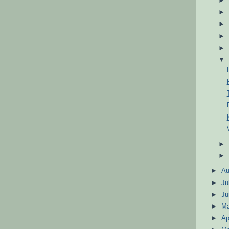
►
A
►
Ju
►
J
►
M
►
Ap