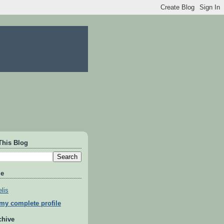
This Blog
Me
lis
my complete profile
chive