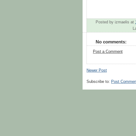
Posted by
izmaelis
at
L
No comments:
Post a Comment
Newer Post
Subscribe to:
Post Commen