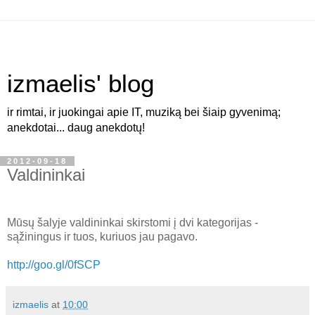
izmaelis' blog
ir rimtai, ir juokingai apie IT, muziką bei šiaip gyvenimą;
anekdotai... daug anekdotų!
2012-09-18
Valdininkai
Mūsų šalyje valdininkai skirstomi į dvi kategorijas -
sąžiningus ir tuos, kuriuos jau pagavo.
http://goo.gl/0fSCP
izmaelis
at
10:00