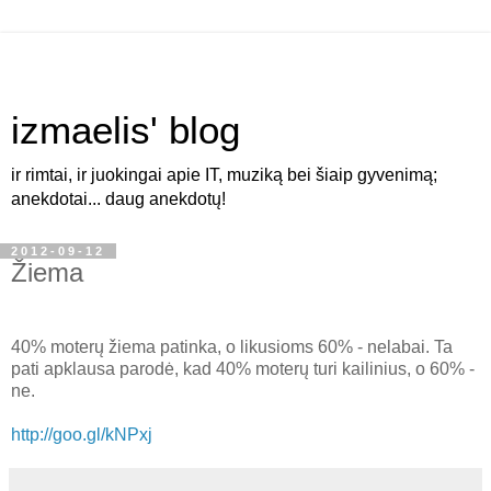
izmaelis' blog
ir rimtai, ir juokingai apie IT, muziką bei šiaip gyvenimą;
anekdotai... daug anekdotų!
2012-09-12
Žiema
40% moterų žiema patinka, o likusioms 60% - nelabai. Ta
pati apklausa parodė, kad 40% moterų turi kailinius, o 60% -
ne.
http://goo.gl/kNPxj