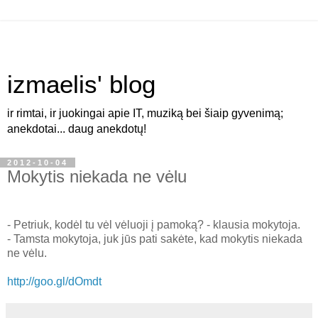
izmaelis' blog
ir rimtai, ir juokingai apie IT, muziką bei šiaip gyvenimą;
anekdotai... daug anekdotų!
2012-10-04
Mokytis niekada ne vėlu
- Petriuk, kodėl tu vėl vėluoji į pamoką? - klausia mokytoja.
- Tamsta mokytoja, juk jūs pati sakėte, kad mokytis niekada
ne vėlu.
http://goo.gl/dOmdt