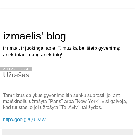
izmaelis' blog
ir rimtai, ir juokingai apie IT, muziką bei šiaip gyvenimą;
anekdotai... daug anekdotų!
2012-10-24
Užrašas
Tam tikrus dalykus gyvenime itin sunku suprasti: jei ant
marškinėlių užrašyta "Paris" arba "New York", visi galvoja,
kad turistas, o jei užrašyta "Tel Aviv", tai žydas.
http://goo.gl/QuDZw